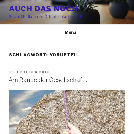
Zum
AUCH DAS NOCH
Inhalt
Social Media in der Öffentlichkeitsarbeit
springen
Menü
SCHLAGWORT:
VORURTEIL
VERÖFFENTLICHT
15. OKTOBER 2018
AM
Am Rande der Gesellschaft…