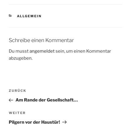
KATEGORIEN
ALLGEMEIN
Schreibe einen Kommentar
Du musst
angemeldet
sein, um einen Kommentar
abzugeben.
Beitragsnavigation
Vorheriger
ZURÜCK
Beitrag
Am Rande der Gesellschaft…
Nächster
WEITER
Beitrag
Pilgern vor der Haustür!