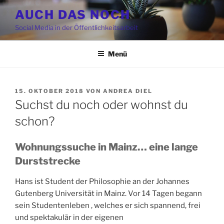
Zum
AUCH DAS NOCH
Inhalt
Social Media in der Öffentlichkeitsarbeit
springen
Menü
VERÖFFENTLICHT
15. OKTOBER 2018
VON
ANDREA DIEL
AM
Suchst du noch oder wohnst du
schon?
Wohnungssuche in Mainz… eine lange
Durststrecke
Hans ist Student der Philosophie an der Johannes
Gutenberg Universität in Mainz. Vor 14 Tagen begann
sein Studentenleben , welches er sich spannend, frei
und spektakulär in der eigenen