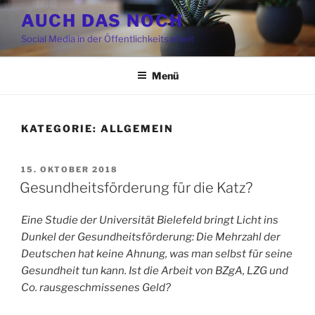
Zum
AUCH DAS NOCH
Inhalt
Social Media in der Öffentlichkeitsarbeit
springen
Menü
KATEGORIE:
ALLGEMEIN
VERÖFFENTLICHT
15. OKTOBER 2018
AM
Gesundheitsförderung für die Katz?
Eine Studie der Universität Bielefeld bringt Licht ins
Dunkel der Gesundheitsförderung: Die Mehrzahl der
Deutschen hat keine Ahnung, was man selbst für seine
Gesundheit tun kann. Ist die Arbeit von BZgA, LZG und
Co. rausgeschmissenes Geld?