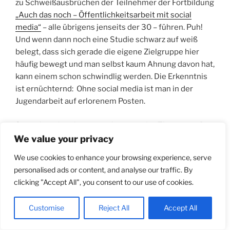
zu Schweißausbrüchen der Teilnehmer der Fortbildung
„Auch das noch – Öffentlichkeitsarbeit mit social
media“
– alle übrigens jenseits der 30 – führen. Puh!
Und wenn dann noch eine Studie schwarz auf weiß
belegt, dass sich gerade die eigene Zielgruppe hier
häufig bewegt und man selbst kaum Ahnung davon hat,
kann einem schon schwindlig werden. Die Erkenntnis
ist ernüchternd: Ohne social media ist man in der
Jugendarbeit auf erlorenem Posten.
So nach und nach tasten wir uns an das Thema ran. Der
Prof Andreas Büsch gibt sein Bestes, um der Gruppe
We value your privacy
den Einstieg ins digitale Berufsleben zu erleichtern.
We use cookies to enhance your browsing experience, serve
Aber ohne theoretische Inputs läuft erstmal gar nix.
personalised ads or content, and analyse our traffic. By
Die Präsentation verursacht doch einige Aha-Effekte.
clicking "Accept All", you consent to our use of cookies.
Wusst ich’s doch! Aber ob meine Geschäftsführer da
so mitgeht?
Customise
Reject All
Accept All
Besonders die gesellschaftliche Relevanz des Themas