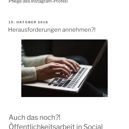
Pflege des Instagram-Profils!
VERÖFFENTLICHT
15. OKTOBER 2018
AM
Herausforderungen annehmen?!
Auch das noch?!
Öffentlichkeitsarbeit in Social