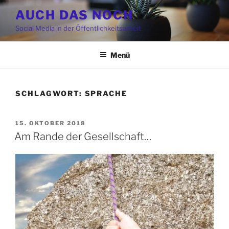
Zum
AUCH DAS NOCH
Inhalt
Social Media in der Öffentlichkeitsarbeit
springen
Menü
SCHLAGWORT:
SPRACHE
VERÖFFENTLICHT
15. OKTOBER 2018
AM
Am Rande der Gesellschaft…